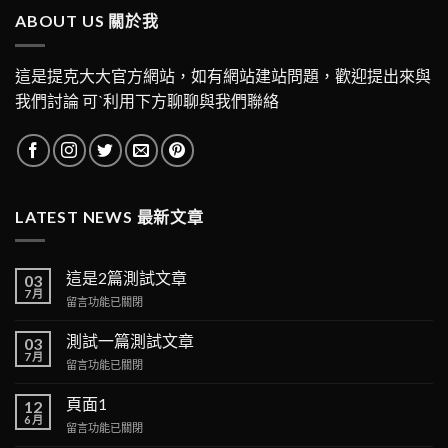
ABOUT US 關於我
這是提克大大官方網站，如有網站建站問題，歡迎提出來與
我們討論 可ˋ利用下方聊聊與我們聯絡
LATEST NEWS 最新文章
這是2篇測試文章
03
7 月
在
留言功能已關閉
〈這
是
測試一篇測試文章
03
2
7 月
在
留言功能已關閉
篇
〈測
測
試
頁面1
12
試
一
6 月
文
在
留言功能已關閉
篇
章〉
〈頁