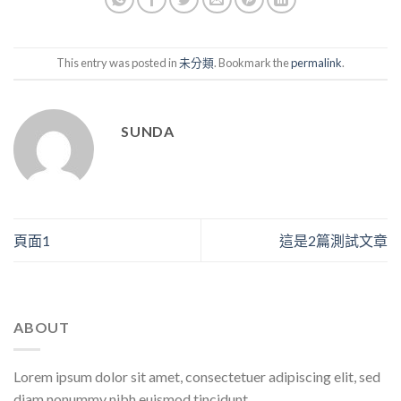
This entry was posted in
未分類
. Bookmark the
permalink
.
SUNDA
頁面1
這是2篇測試文章
ABOUT
Lorem ipsum dolor sit amet, consectetuer adipiscing elit, sed
diam nonummy nibh euismod tincidunt.