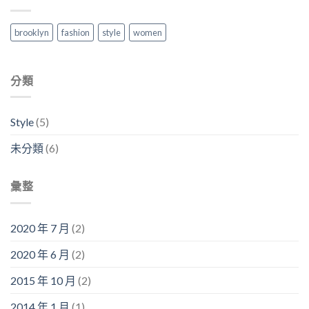
with
中
A
Gallery〉
brooklyn
fashion
style
women
中
分類
Style
(5)
未分類
(6)
彙整
2020 年 7 月
(2)
2020 年 6 月
(2)
2015 年 10 月
(2)
2014 年 1 月
(1)