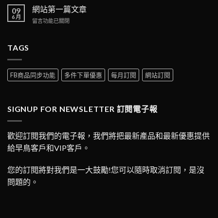
測
中
面
網站第一篇文章
09
試
1〉
6 月
文
在
留言功能已關閉
中
章〉
〈網
中
站
第
TAGS
一
篇
文
FB商品同步功能
多件下單優惠
每月訂閱
網站訂閱
章〉
中
SIGNUP FOR NEWSLETTER 訂閱電子報
歡迎訂閱我們的電子報，我們將把最新產品和最新優惠提供
給早鳥客戶和VIP客戶。
您的訂閱將對我們是一大鼓勵!您可以隨時取消訂閱，是沒
問題的。