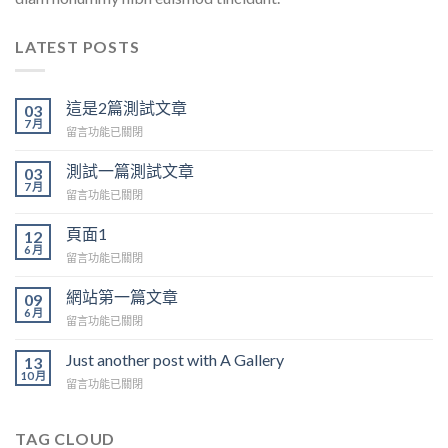
LATEST POSTS
這是2篇測試文章
03
7 月
在
留言功能已關閉
〈這
是
測試一篇測試文章
03
2
7 月
在
留言功能已關閉
篇
〈測
測
試
頁面1
12
試
一
6 月
文
在
留言功能已關閉
篇
章〉
〈頁
測
中
面
網站第一篇文章
09
試
1〉
6 月
文
在
留言功能已關閉
中
章〉
〈網
中
站
Just another post with A Gallery
13
第
10 月
在
留言功能已關閉
一
〈Just
篇
another
文
post
TAG CLOUD
章〉